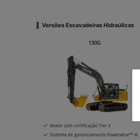
Versões Escavadeiras Hidraúlicas
130G
Motor com certificação Tier 3
Sistema de gerenciamento Powerwise™ III