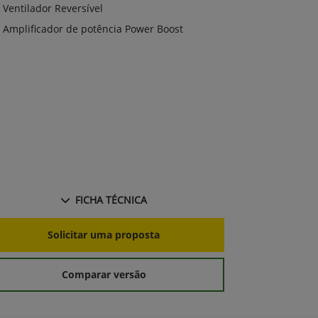
Modo ECO 
Ventilador Reversível
Amplo Portf
Amplificador de potência Power Boost
1,2M3)
Amplificad
+ Ver mais i
FICHA TÉCNICA
S
Solicitar uma proposta
Comparar versão