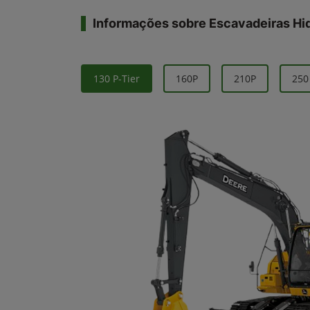
Informações sobre Escavadeiras Hid
130 P-Tier
160P
210P
250