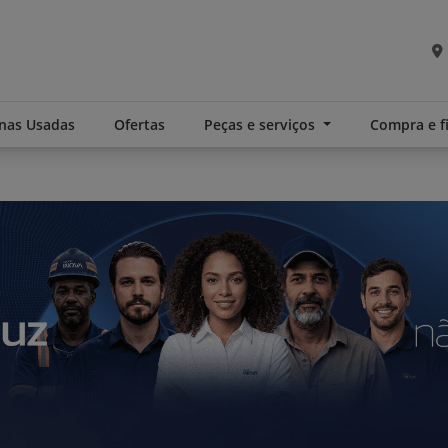
nas Usadas
Ofertas
Peças e serviços
Compra e 
.components.carousel.texts.control_pre