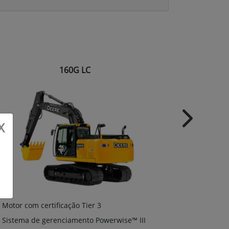
160G LC
Next
X
Motor com c
Motor com certificação Tier 3
Sistema de
Sistema de gerenciamento Powerwise™ III