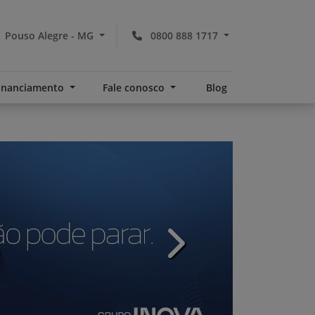
Pouso Alegre - MG
0800 888 1717
financiamento
Fale conosco
Blog
v
templates.template-01.com