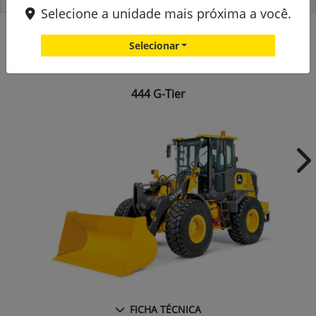
Selecione a unidade mais próxima a você.
Selecionar
Versões Pás-Carregadeiras
444 G-Tier
Ne
FICHA TÉCNICA