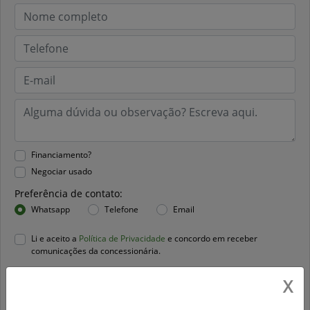
Financiamento?
Negociar usado
Preferência de contato:
Whatsapp
Telefone
Email
Li e aceito a
Política de Privacidade
e concordo em receber
comunicações da concessionária.
X
Entrar em contato