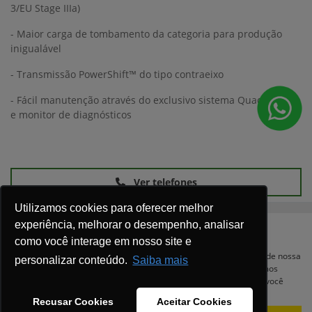
3/EU Stage IIIa)
- Maior carga de tombamento da categoria para produção
inigualável
- Transmissão PowerShift™ do tipo contraeixo
- Fácil manutenção através do exclusivo sistema Quad-Cool™
e monitor de diagnósticos
Ver telefones
Utilizamos cookies para oferecer melhor
experiência, melhorar o desempenho, analisar
como você interage em nosso site e
Para otimizar sua experiência durante a navegação, fazemos uso de nossa
personalizar conteúdo.
Saiba mais
política de cookies e para proteger seus dados pessoais respeitamos
nossa
política de privacidade
. Ao seguir com a navegação e visita você
concorda com nossas políticas.
Recusar Cookies
Aceitar Cookies
Equipamentos