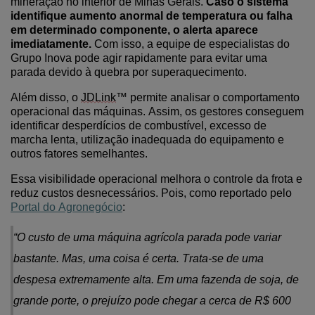
mineração no interior de Minas Gerais.
Caso o sistema
identifique aumento anormal de temperatura ou falha
em determinado componente, o alerta aparece
imediatamente.
Com isso,
a equipe de especialistas do
Grupo Inova pode agir rapidamente para evitar uma
parada
devido
à
quebra por superaquecimento.
Além disso, o
JDLink
™ permite analisar o comportamento
operacional das máquinas. Assim,
os
gestores conseguem
identificar desperdícios de combustível, excesso de
marcha lenta
,
utilização inadequada do equipamento
e
outros fatores semelhantes
.
Essa visibilidade operacional melhora o controle da frota e
reduz custos desnecessários.
Pois, como reportado pelo
Portal do Agronegócio
:
“
O custo de uma máquina agrícola parada pode variar
bastante. Mas, uma coisa é certa. Trata-se de uma
despesa extremamente alta. Em uma fazenda de soja, de
grande porte, o prejuízo pode chegar a cerca de R$ 600