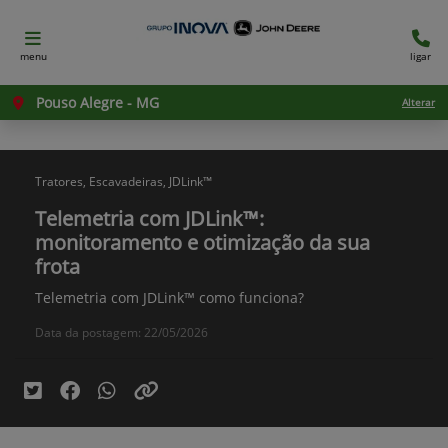
menu
ligar
Pouso Alegre - MG
Alterar
Tratores, Escavadeiras, JDLink™
Telemetria com JDLink™:
monitoramento e otimização da sua
frota
Telemetria com JDLink™ como funciona?
Data da postagem: 22/05/2026