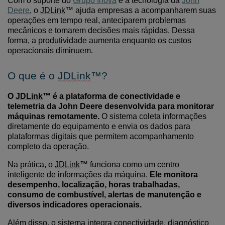
Com o suporte do
Grupo Inova
e a tecnologia da
John
Deere
, o
JDLink
™ ajuda empresas a acompanharem suas
operações em tempo real, anteciparem problemas
mecânicos e tomarem decisões mais rápidas. Dessa
forma, a produtividade aumenta enquanto os custos
operacionais diminuem.
O que é o
JDLink
™?
O
JDLink
™ é a plataforma de conectividade e
telemetria da John Deere desenvolvida para monitorar
máquinas remotamente.
O sistema coleta informações
diretamente do equipamento e envia os dados para
plataformas digitais que permitem acompanhamento
completo da operação.
Na prática, o
JDLink
™ funciona como um centro
inteligente de informações da máquina.
Ele monitora
desempenho, localização, horas trabalhadas,
consumo de combustível, alertas de manutenção e
diversos indicadores operacionais.
Além disso, o sistema integra conectividade, diagnóstico