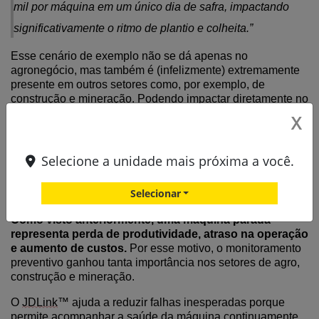
mil por máquina em um único dia de safra, impactando
significativamente o ritmo de plantio e colheita.
”
Esse cenário de exemplo não
se dá
apenas no
agronegócio, mas também é (infelizmente) extremamente
presente
em outros setores como, por exemplo, de
construção e mineração. Podendo impactar diretamente no
aumento de
tempo ocioso, menor prod
utividade
e
X
consequentemente perda monetária.
Selecione a unidade mais próxima a você.
Menos máquina parada, mais
produtividade
Selecionar
Como visto anteriormente, u
ma máquina parada
representa perda de produtividade, atraso na operação
e aumento de custos.
Por esse motivo, o monitoramento
preventivo ganhou tanta importância nos setores de agro,
construção e mineração.
O
JDLink
™ ajuda a reduzir falhas inesperadas porque
permite acompanhar a saúde da máquina continuamente.