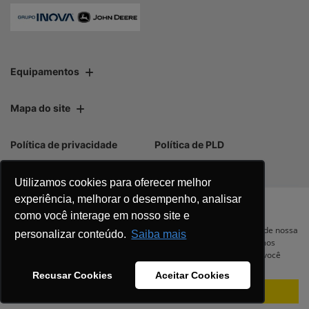
Equipamentos
Mapa do site
Política de privacidade
Política de PLD
Utilizamos cookies para oferecer melhor
experiência, melhorar o desempenho, analisar
como você interage em nosso site e
No trânsito, enxergar o outro salva
Para otimizar sua experiência durante a navegação, fazemos uso de nossa
personalizar conteúdo.
Saiba mais
política de cookies e para proteger seus dados pessoais respeitamos
vidas.
nossa
política de privacidade
. Ao seguir com a navegação e visita você
concorda com nossas políticas.
Recusar Cookies
Aceitar Cookies
Aceitar
Recusar
Desenvolvido pela DEALERSPACE ® Direitos Reservados.