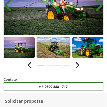
Anterior
Próx
Anterior
Próximo
Contato
0800 888 1717
Solicitar proposta