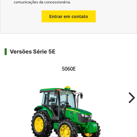
comunicações da concessionária.
Entrar em contato
Versões Série 5E
5060E
Ne