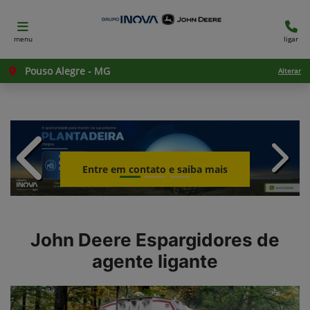
menu
ligar
Pouso Alegre - MG
Alterar
templates.template-01.components.c
templ
Entre em contato e saiba mais
John Deere
Espargidores de
agente ligante