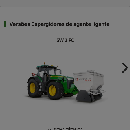
Versões Espargidores de agente ligante
SW 3 FC
Ne
FICHA TÉCNICA