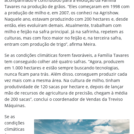
acompanhado e contribuído para a evolução da Família
Tavares na produção de grãos. “Eles começaram em 1998 com
a produção de milho e, em 2007, os conheci na Agrishow.
Naquele ano, estavam produzindo com 200 hectares e, desde
então, eles evoluíram demais. Atualmente, trabalham com
milho e feijão na safra principal. Já na safrinha, repetem as
culturas, mas com foco maior no feijão e, na terceira safra,
entram com produção de trigo”, afirma Meira.
Se as condições climáticas forem favoráveis, a Família Tavares
tem conseguido colher até quatro safras. “Agora, produzem
em 1.000 hectares e estão sempre buscando tecnologias,
nunca ficam para trás. Além disso, conseguem produzir cada
vez mais com a mesma área. Na cultura de milho, tinham
produtividade de 120 sacas por hectare e, depois de lançar
mão de recursos de agricultura de precisão, chegam à média
de 200 sacas”, conclui o coordenador de Vendas da Treviso
Máquinas.
Se as
condições
climáticas