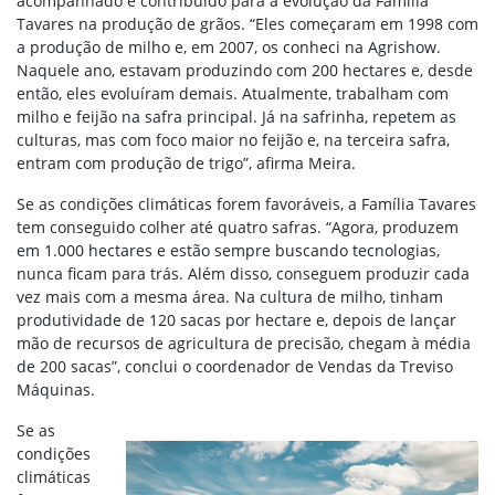
acompanhado e contribuído para a evolução da Família
Tavares na produção de grãos. “Eles começaram em 1998 com
a produção de milho e, em 2007, os conheci na Agrishow.
Naquele ano, estavam produzindo com 200 hectares e, desde
então, eles evoluíram demais. Atualmente, trabalham com
milho e feijão na safra principal. Já na safrinha, repetem as
culturas, mas com foco maior no feijão e, na terceira safra,
entram com produção de trigo”, afirma Meira.
Se as condições climáticas forem favoráveis, a Família Tavares
tem conseguido colher até quatro safras. “Agora, produzem
em 1.000 hectares e estão sempre buscando tecnologias,
nunca ficam para trás. Além disso, conseguem produzir cada
vez mais com a mesma área. Na cultura de milho, tinham
produtividade de 120 sacas por hectare e, depois de lançar
mão de recursos de agricultura de precisão, chegam à média
de 200 sacas”, conclui o coordenador de Vendas da Treviso
Máquinas.
Se as
condições
climáticas