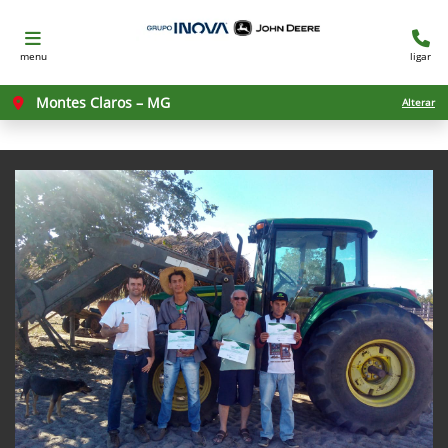
menu
ligar
Montes Claros – MG
Alterar