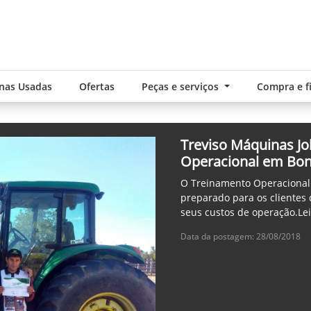
nas Usadas
Ofertas
Peças e serviços
Compra e 
Treviso Máquinas Jo
Operacional em Bon
O Treinamento Operacional 
preparado para os clientes
seus custos de operação.Le
Data da postagem: 28/08/2018