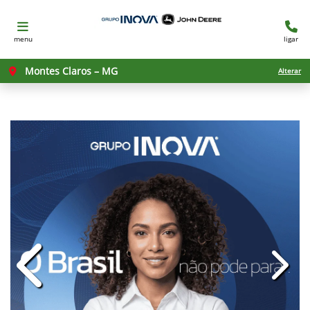
menu
ligar
Montes Claros – MG
Alterar
templates.template-01.components.c
templ