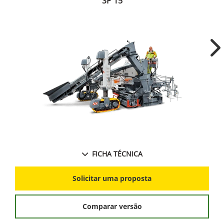
SP 15
Ne
FICHA TÉCNICA
Solicitar uma proposta
Comparar versão