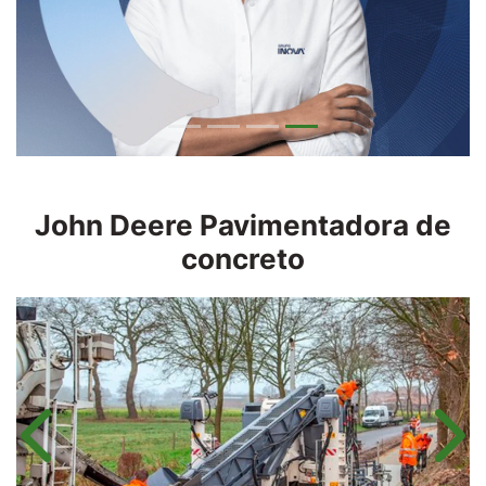
John Deere
Pavimentadora de
concreto
Anterior
Próx