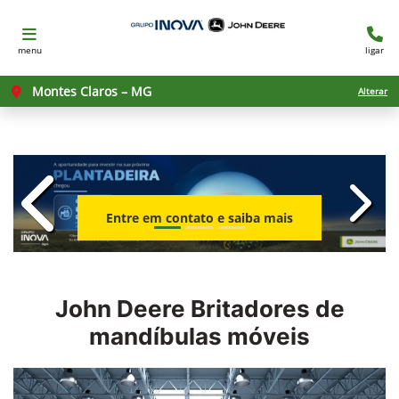
menu
ligar
Montes Claros – MG
Alterar
templates.template-01.components.c
templ
Entre em contato e saiba mais
John Deere
Britadores de
mandíbulas móveis