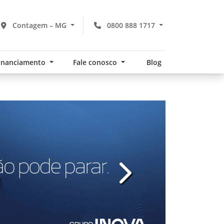
Contagem – MG
0800 888 1717
financiamento
Fale conosco
Blog
v
templates.template-01.com