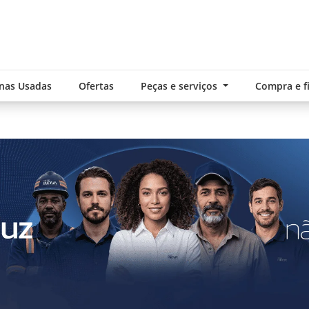
nas Usadas
Ofertas
Peças e serviços
Compra e 
.components.carousel.texts.control_pre