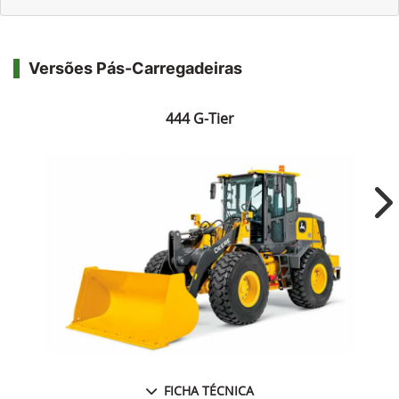
Versões Pás-Carregadeiras
444 G-Tier
Ne
FICHA TÉCNICA