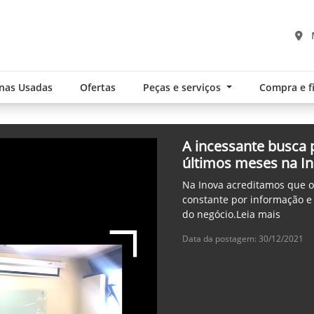
nas Usadas
Ofertas
Peças e serviços
Compra e 
A incessante busca
últimos meses na I
Na Inova acreditamos que 
constante por informação e
do negócio.Leia mais
Data da postagem: 30/12/2021