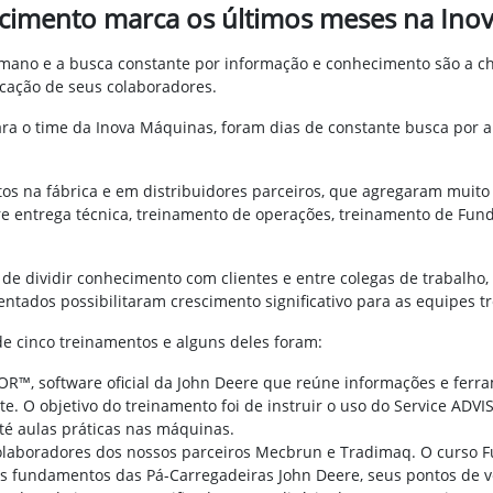
ecimento marca os últimos meses na Ino
ano e a busca constante por informação e conhecimento são a cha
cação de seus colaboradores.
ara o time da Inova Máquinas, foram dias de constante busca por 
s na fábrica e em distribuidores parceiros, que agregaram muito 
re entrega técnica, treinamento de operações, treinamento de Fun
e dividir conhecimento com clientes e entre colegas de trabalho,
ntados possibilitaram crescimento significativo para as equipes t
e cinco treinamentos e alguns deles foram:
R™, software oficial da John Deere que reúne informações e ferram
. O objetivo do treinamento foi de instruir o uso do Service ADV
té aulas práticas nas máquinas.
olaboradores dos nossos parceiros Mecbrun e Tradimaq. O curso 
os fundamentos das Pá-Carregadeiras John Deere, seus pontos de ver