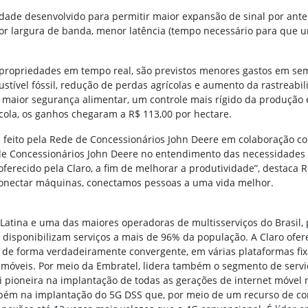
de desenvolvido para permitir maior expansão de sinal por ante
aior largura de banda, menor latência (tempo necessário para que
priedades em tempo real, são previstos menores gastos em sement
stível fóssil, redução de perdas agrícolas e aumento da rastreabil
 maior segurança alimentar, um controle mais rígido da produção 
ola, os ganhos chegaram a R$ 113,00 por hectare.
rá feito pela Rede de Concessionários John Deere em colaboração
 de Concessionários John Deere no entendimento das necessidades d
ferecido pela Claro, a fim de melhorar a produtividade”, destaca Ro
conectar máquinas, conectamos pessoas a uma vida melhor.
Latina e uma das maiores operadoras de multisserviços do Brasil, 
 disponibilizam serviços a mais de 96% da população. A Claro ofer
s de forma verdadeiramente convergente, em várias plataformas fix
 móveis. Por meio da Embratel, lidera também o segmento de servi
i pioneira na implantação de todas as gerações de internet móvel n
ambém na implantação do 5G DSS que, por meio de um recurso de c