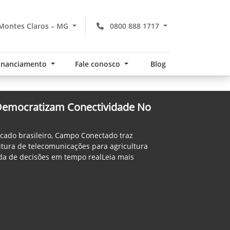
Montes Claros – MG
0800 888 1717
financiamento
Fale conosco
Blog
 Democratizam Conectividade No
rcado brasileiro, Campo Conectado traz
utura de telecomunicações para agricultura
ada de decisões em tempo realLeia mais