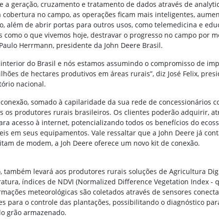
 geração, cruzamento e tratamento de dados através de analytics, 
cobertura no campo, as operações ficam mais inteligentes, aumen
, além de abrir portas para outros usos, como telemedicina e educa
s como o que vivemos hoje, destravar o progresso no campo por m
 Paulo Herrmann, presidente da John Deere Brasil.
o interior do Brasil e nós estamos assumindo o compromisso de imp
hões de hectares produtivos em áreas rurais”, diz José Felix, pres
ório nacional.
conexão, somado à capilaridade da sua rede de concessionários c
s os produtores rurais brasileiros. Os clientes poderão adquirir, a
a acesso à internet, potencializando todos os benefícios do ecoss
is em seus equipamentos. Vale ressaltar que a John Deere já co
tam de modem, a Joh Deere oferece um novo kit de conexão.
o, também levará aos produtores rurais soluções de Agricultura Dig
atura, índices de NDVI (Normalized Difference Vegetation Index -
ormações meteorológicas são coletados através de sensores conecta
es para o controle das plantações, possibilitando o diagnóstico par
 do grão armazenado.