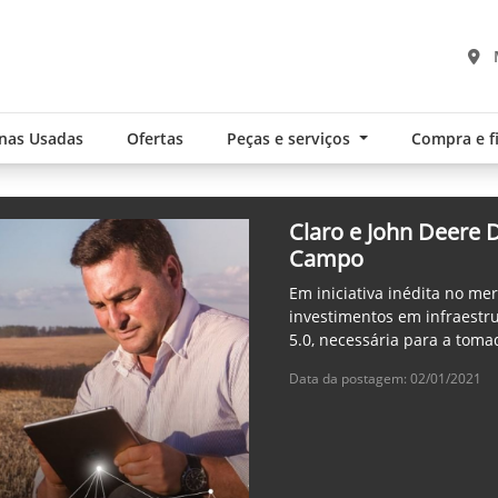
nas Usadas
Ofertas
Peças e serviços
Compra e 
Claro e John Deere
Campo
Em iniciativa inédita no me
investimentos em infraestr
5.0, necessária para a tom
Data da postagem: 02/01/2021