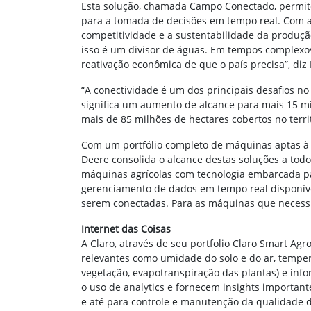
Esta solução, chamada Campo Conectado, permite a
para a tomada de decisões em tempo real. Com a 
competitividade e a sustentabilidade da produção
isso é um divisor de águas. Em tempos complexo
reativação econômica de que o país precisa”, diz
“A conectividade é um dos principais desafios n
significa um aumento de alcance para mais 15 mil
mais de 85 milhões de hectares cobertos no territ
Com um portfólio completo de máquinas aptas à 
Deere consolida o alcance destas soluções a todo
máquinas agrícolas com tecnologia embarcada par
gerenciamento de dados em tempo real disponíve
serem conectadas. Para as máquinas que necessi
Internet das Coisas
A Claro, através de seu portfolio Claro Smart Agr
relevantes como umidade do solo e do ar, temper
vegetação, evapotranspiração das plantas) e inf
o uso de analytics e fornecem insights important
e até para controle e manutenção da qualidade