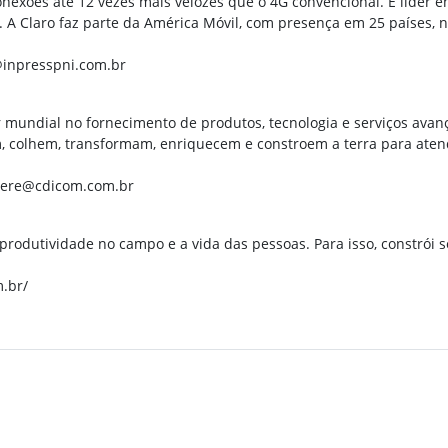
 conexões até 12 vezes mais velozes que o 4G convencional. É líder 
s. A Claro faz parte da América Móvil, com presença em 25 países,
@inpresspni.com.br
mundial no fornecimento de produtos, tecnologia e serviços avanç
am, colhem, transformam, enriquecem e constroem a terra para ate
deere@cdicom.com.br
rodutividade no campo e a vida das pessoas. Para isso, constrói so
m.br/