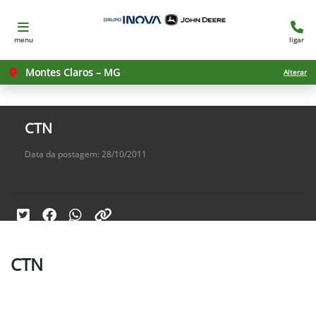
menu
ligar
Montes Claros – MG
Alterar
CTN
Data da postagem: 28/10/2011
CTN