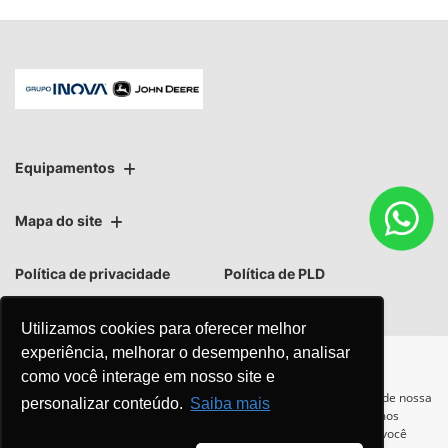
Equipamentos
Mapa do site
Política de privacidade
Política de PLD
Utilizamos cookies para oferecer melhor
experiência, melhorar o desempenho, analisar
como você interage em nosso site e
No trânsito, enxergar o outro
Para otimizar sua experiência durante a navegação, fazemos uso de nossa
personalizar conteúdo.
Saiba mais
política de cookies e para proteger seus dados pessoais respeitamos
salva vidas.
nossa
política de privacidade
. Ao seguir com a navegação e visita você