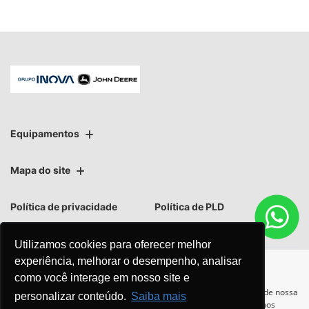
Equipamentos
Mapa do site
Política de privacidade
Política de PLD
Utilizamos cookies para oferecer melhor
experiência, melhorar o desempenho, analisar
como você interage em nosso site e
No trânsito, enxergar o outro
Para otimizar sua experiência durante a navegação, fazemos uso de nossa
personalizar conteúdo.
Saiba mais
política de cookies e para proteger seus dados pessoais respeitamos
salva vidas.