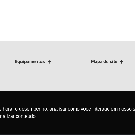
Equipamentos
Mapa do site
as.
melhorar o desempenho, analisar como você interage em nosso s
nalizar conteúdo.
avegação, fazemos uso de nossa política de cookies e para proteger
olítica de privacidade
. Ao seguir com a navegação e visita você
Desenvolvido pela DEALERSPACE ® Direitos Reservados.