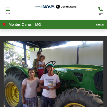
menu
ligar
Montes Claros – MG
Alterar