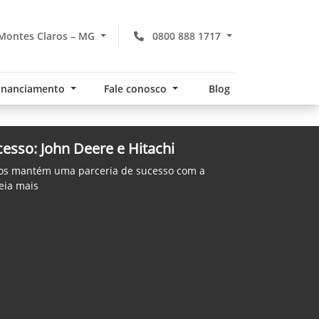
Montes Claros – MG
0800 888 1717
financiamento
Fale conosco
Blog
esso: John Deere e Hitachi
nos mantém uma parceria de sucesso com a
eia mais