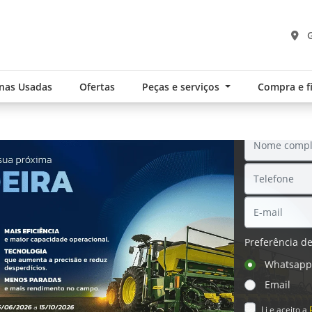
G
nas Usadas
Ofertas
Peças e serviços
Compra e 
SOL
Preferência de
.components.carousel.texts.control_pre
Whatsap
Email
Li e aceito a