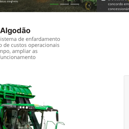
concordo em
concessionár
En
 Algodão
sistema de enfardamento
ão de custos operacionais
mpo, ampliar as
m funcionamento