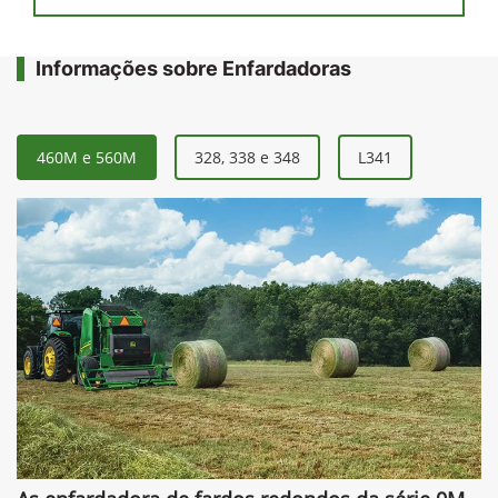
Informações sobre Enfardadoras
460M e 560M
328, 338 e 348
L341