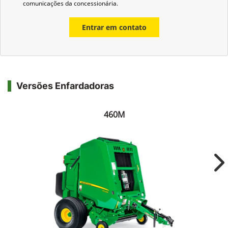
comunicações da concessionária.
Entrar em contato
Versões Enfardadoras
460M
Ne