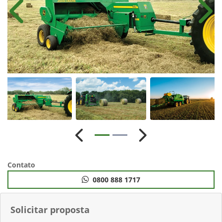
Anterior
Próx
Anterior
Próximo
Contato
0800 888 1717
Solicitar proposta