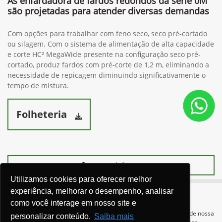
As enfardadora de fardos redondos da série 0M
são projetadas para atender diversas demandas
Com opções para trabalhar com feno seco, seco pré-cortado
ou silagem. Com o sistema de alimentação de alta capacidade
e corte HC² MegaWide presente na configuração seco pré-
cortado, produz fardos com pré-corte de 1,2 m, eliminando a
necessidade de repicagem diminuindo significativamente o
tempo de mistura.
Folheteria
Ver telefones
Utilizamos cookies para oferecer melhor
experiência, melhorar o desempenho, analisar
como você interage em nosso site e
Para otimizar sua experiência durante a navegação, fazemos uso de nossa
personalizar conteúdo.
Saiba mais