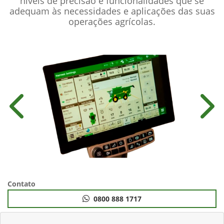
níveis de precisão e funcionalidades que se
adequam às necessidades e aplicações das suas
operações agrícolas.
Anterior
Próx
Contato
0800 888 1717