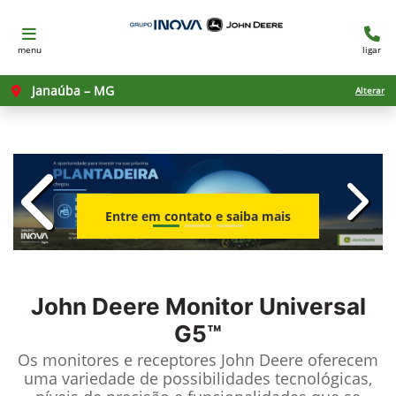
menu
ligar
Janaúba – MG
Alterar
templates.template-01.components.c
templ
Entre em contato e saiba mais
John Deere
Monitor Universal
G5™
Os monitores e receptores John Deere oferecem
uma variedade de possibilidades tecnológicas,