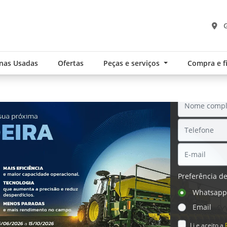
G
nas Usadas
Ofertas
Peças e serviços
Compra e 
SOL
Preferência de
.components.carousel.texts.control_pre
Whatsap
Email
Li e aceito a