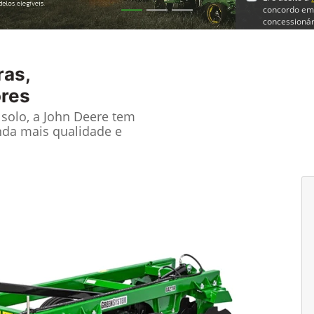
concordo em
concessionár
En
ras,
ores
solo, a John Deere tem
nda mais qualidade e