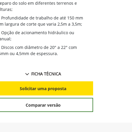
preparo do so
eparo do solo em diferentes terrenos e
culturas;
lturas;
Profundida
Profundidade de trabalho de até 150 mm
com largura de
m largura de corte que varia 2,5m a 3,5m;
Ganho de 
Opção de acionamento hidráulico ou
melhor acabam
nual;
Discos com
Discos com diâmetro de 20" a 22" com
3,5mm ou 4,5
5mm ou 4,5mm de espessura.
FICHA TÉCNICA
S
Solicitar uma proposta
Comparar versão