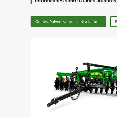
Informações sobre Grades aradoras,
Grades, Pulvenizadores e Niveladores
P