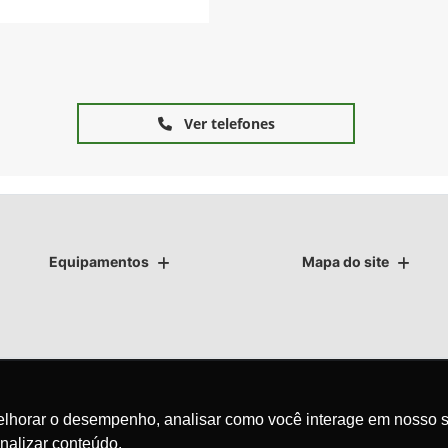
Ver telefones
Equipamentos
Mapa do site
as.
melhorar o desempenho, analisar como você interage em nosso s
nalizar conteúdo.
avegação, fazemos uso de nossa política de cookies e para proteger