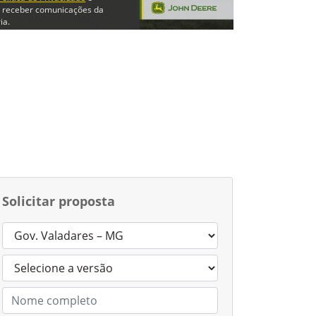
 receber comunicações da
ia.
trar em contato
Solicitar proposta