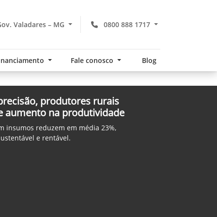
ov. Valadares – MG
0800 888 1717
financiamento
Fale conosco
Blog
precisão, produtores rurais
e aumento na produtividade
com insumos reduzem em média 23%,
stentável e rentável.