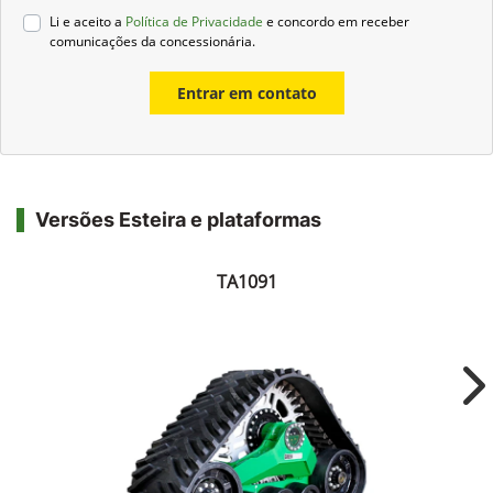
Li e aceito a
Política de Privacidade
e concordo em receber
comunicações da concessionária.
Entrar em contato
Versões Esteira e plataformas
TA1091
Ne