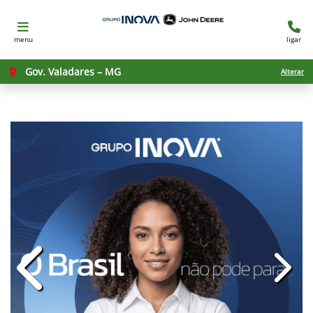
menu
ligar
Gov. Valadares – MG
Alterar
templates.template-01.components.c
templ