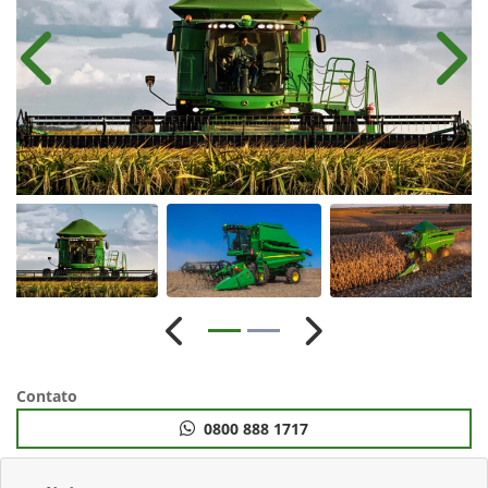
Anterior
Próx
Anterior
Próximo
Contato
0800 888 1717