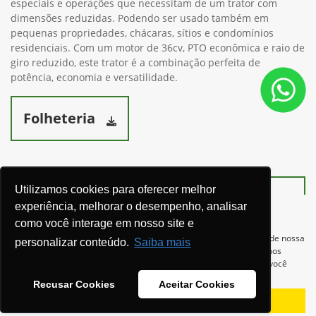
especiais e operações que necessitam de um trator com
dimensões reduzidas. Podendo ser usado também em
pequenas propriedades, chácaras, sítios e condomínios
residenciais. Com um motor de 36cv, PTO econômica e raio de
giro reduzido, este trator é a combinação perfeita de
potência, economia e versatilidade.
Folheteria
Utilizamos cookies para oferecer melhor
Ver telefones
experiência, melhorar o desempenho, analisar
como você interage em nosso site e
Para otimizar sua experiência durante a navegação, fazemos uso de nossa
personalizar conteúdo.
Saiba mais
política de cookies e para proteger seus dados pessoais respeitamos
nossa
política de privacidade
. Ao seguir com a navegação e visita você
concorda com nossas políticas.
Recusar Cookies
Aceitar Cookies
Aceitar
Recusar
Equipamentos