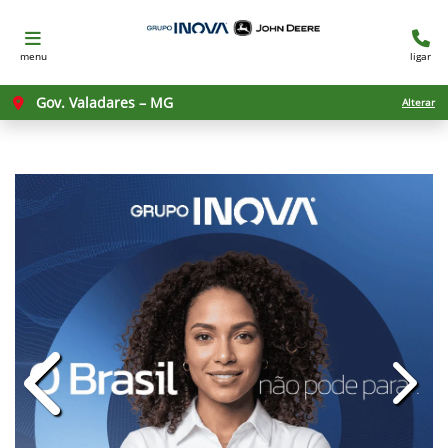
menu
ligar
Gov. Valadares – MG
Alterar
templates.template-01.components.c
templ