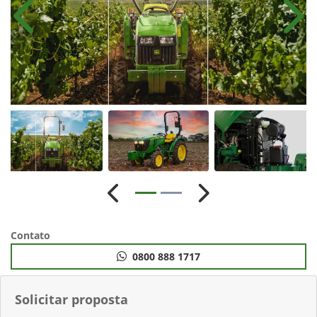
Anterior
Próx
Anterior
Próximo
Contato
0800 888 1717
Solicitar proposta