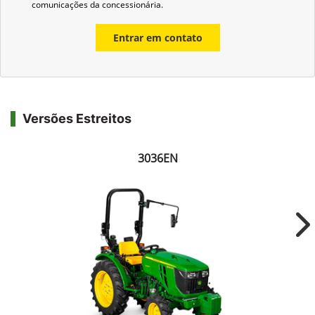
comunicações da concessionária.
Entrar em contato
Versões Estreitos
3036EN
Ne