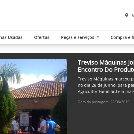
G
nas Usadas
Ofertas
Peças e serviços
Compra e 
Treviso Máquinas Jo
Encontro Do Produtor
Treviso Máquinas marcou p
no dia 28 de junho, para pa
Agricultor Familiar.Leia mai
Data da postagem: 28/06/2019