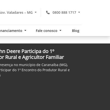
ov. Valadares – MG
0800 888 1717
financiamento
Fale conosco
Blog
hn Deere Participa do 1º
 Rural e Agricultor Familiar
resença no município de Caranaíba (MG),
rticipar do 1º Encontro do Produtor Rural e
s