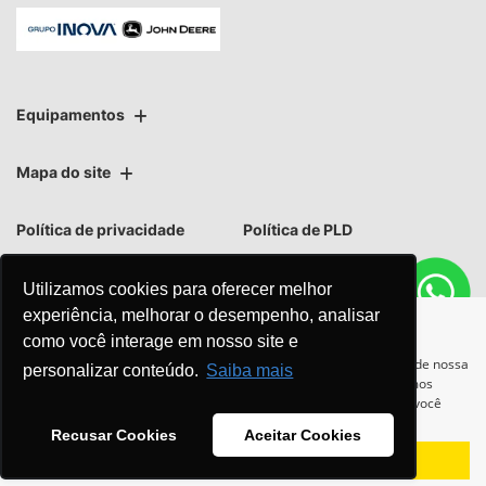
Equipamentos
Mapa do site
Política de privacidade
Política de PLD
Utilizamos cookies para oferecer melhor
experiência, melhorar o desempenho, analisar
como você interage em nosso site e
No trânsito, enxergar o outro
Para otimizar sua experiência durante a navegação, fazemos uso de nossa
personalizar conteúdo.
Saiba mais
política de cookies e para proteger seus dados pessoais respeitamos
salva vidas.
nossa
política de privacidade
. Ao seguir com a navegação e visita você
concorda com nossas políticas.
Recusar Cookies
Aceitar Cookies
Aceitar
Recusar
Desenvolvido pela DEALERSPACE ® Direitos Reservados.