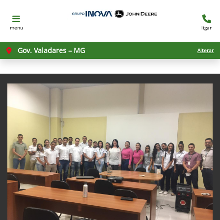
menu
ligar
Gov. Valadares – MG
Alterar