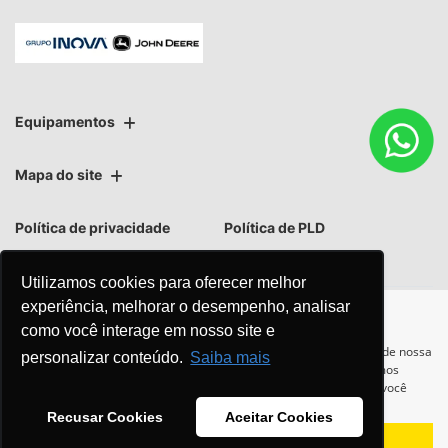
Equipamentos
Mapa do site
Política de privacidade
Política de PLD
Utilizamos cookies para oferecer melhor
experiência, melhorar o desempenho, analisar
como você interage em nosso site e
No trânsito, enxergar o outro
Para otimizar sua experiência durante a navegação, fazemos uso de nossa
personalizar conteúdo.
Saiba mais
política de cookies e para proteger seus dados pessoais respeitamos
salva vidas.
nossa
política de privacidade
. Ao seguir com a navegação e visita você
concorda com nossas políticas.
Recusar Cookies
Aceitar Cookies
Aceitar
Recusar
Desenvolvido pela DEALERSPACE ® Direitos Reservados.