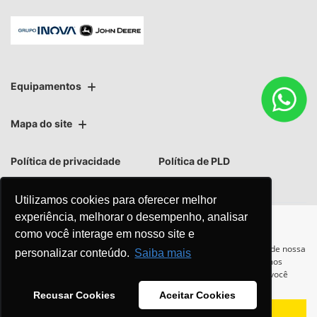
Equipamentos
Mapa do site
Política de privacidade
Política de PLD
Utilizamos cookies para oferecer melhor
experiência, melhorar o desempenho, analisar
como você interage em nosso site e
No trânsito, enxergar o outro
Para otimizar sua experiência durante a navegação, fazemos uso de nossa
personalizar conteúdo.
Saiba mais
política de cookies e para proteger seus dados pessoais respeitamos
salva vidas.
nossa
política de privacidade
. Ao seguir com a navegação e visita você
concorda com nossas políticas.
Recusar Cookies
Aceitar Cookies
Aceitar
Recusar
Desenvolvido pela DEALERSPACE ® Direitos Reservados.