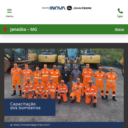
menu
ligar
Janaúba – MG
Alterar