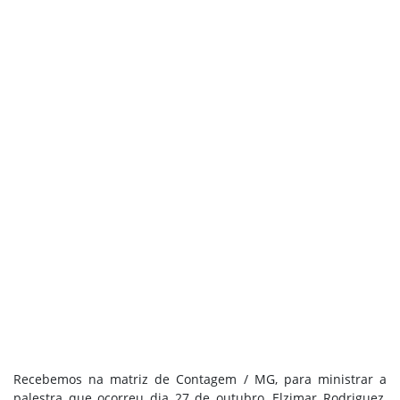
Recebemos na matriz de Contagem / MG, para ministrar a
palestra que ocorreu dia 27 de outubro, Elzimar Rodriguez,