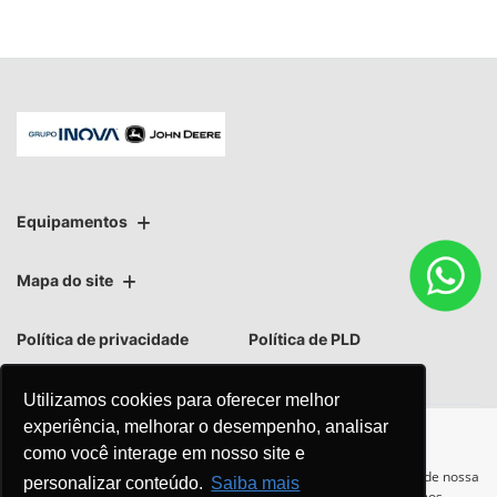
Equipamentos
Mapa do site
Política de privacidade
Política de PLD
Utilizamos cookies para oferecer melhor
experiência, melhorar o desempenho, analisar
como você interage em nosso site e
No trânsito, enxergar o outro
Para otimizar sua experiência durante a navegação, fazemos uso de nossa
personalizar conteúdo.
Saiba mais
política de cookies e para proteger seus dados pessoais respeitamos