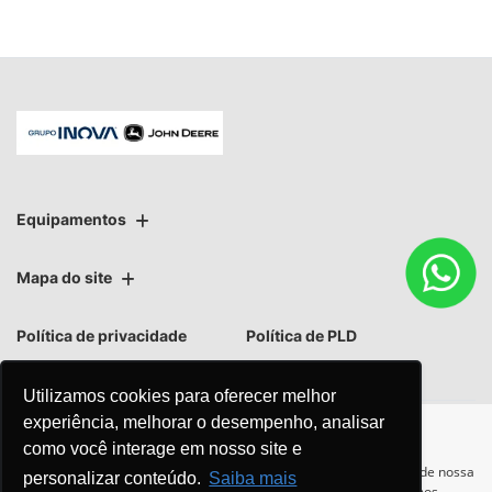
Equipamentos
Mapa do site
Política de privacidade
Política de PLD
Utilizamos cookies para oferecer melhor
experiência, melhorar o desempenho, analisar
como você interage em nosso site e
No trânsito, enxergar o outro
Para otimizar sua experiência durante a navegação, fazemos uso de nossa
personalizar conteúdo.
Saiba mais
política de cookies e para proteger seus dados pessoais respeitamos