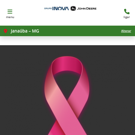
menu
ligar
Janaúba – MG
Alterar