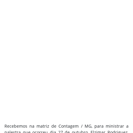
Recebemos na matriz de Contagem / MG, para ministrar a
palestra que ocorreu dia 27 de outubro, Elzimar Rodriguez,