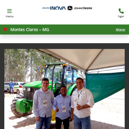
menu
ligar
Montes Claros – MG
Alterar