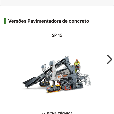
Versões Pavimentadora de concreto
SP 15
Ne
FICHA TÉCNICA