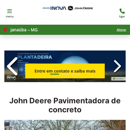
menu
ligar
Janaúba – MG
Alterar
templates.template-01.components.c
templ
Entre em contato e saiba mais
John Deere
Pavimentadora de
concreto