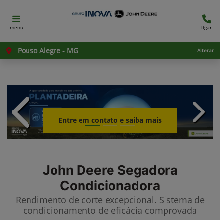
menu
ligar
Pouso Alegre - MG
Alterar
templates.template-01.components.c
templ
Entre em contato e saiba mais
John Deere
Segadora
Condicionadora
Rendimento de corte excepcional. Sistema de
condicionamento de eficácia comprovada