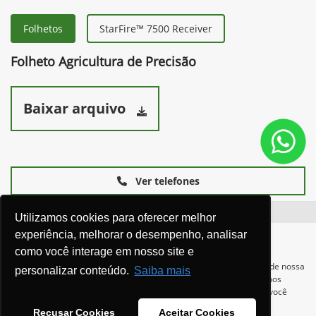
Folhetos
StarFire™ 7500 Receiver
Folheto Agricultura de Precisão
Baixar arquivo
Ver telefones
Utilizamos cookies para oferecer melhor
experiência, melhorar o desempenho, analisar
como você interage em nosso site e
Para otimizar sua experiência durante a navegação, fazemos uso de nossa
personalizar conteúdo.
Saiba mais
política de cookies e para proteger seus dados pessoais respeitamos
nossa
política de privacidade
. Ao seguir com a navegação e visita você
concorda com nossas políticas.
Equipamentos
Recusar Cookies
Aceitar Cookies