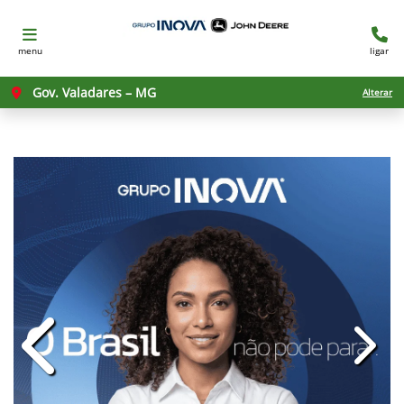
menu
ligar
Gov. Valadares – MG
Alterar
templates.template-01.components.c
templ