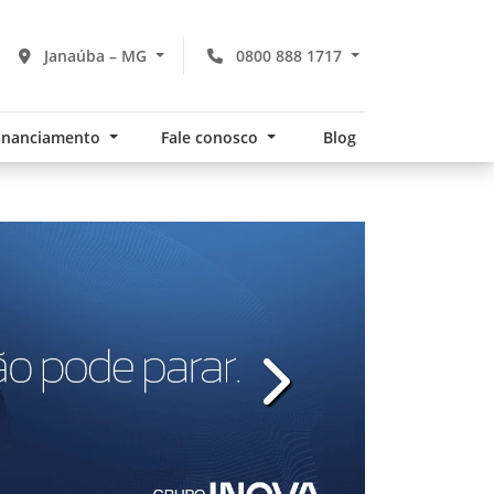
Janaúba – MG
0800 888 1717
financiamento
Fale conosco
Blog
v
templates.template-01.com