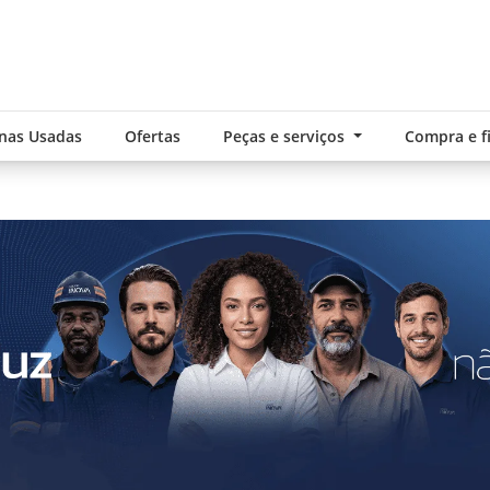
nas Usadas
Ofertas
Peças e serviços
Compra e 
.components.carousel.texts.control_pre