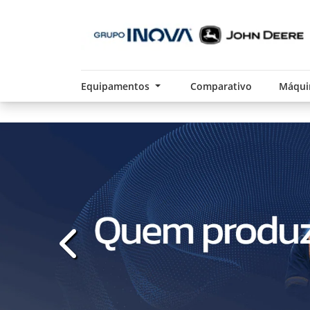
Equipamentos
Comparativo
Máqui
templates.template-01.components.carousel.t