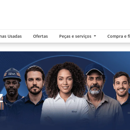
nas Usadas
Ofertas
Peças e serviços
Compra e 
exts.control_prev