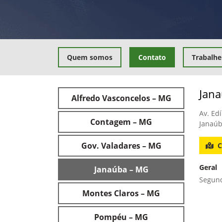
Quem somos
Contato
Trabalhe
Jan
Alfredo Vasconcelos – MG
Av. Ed
Contagem – MG
Janaúb
Gov. Valadares – MG
C
Geral
Janaúba – MG
Segund
Montes Claros – MG
Pompéu – MG