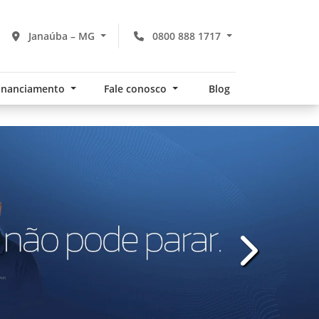
Janaúba – MG
0800 888 1717
financiamento
Fale conosco
Blog
templates.te