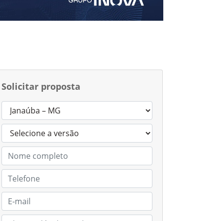
 receber comunicações da
ia.
trar em contato
Solicitar proposta