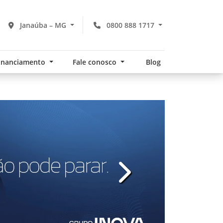
Janaúba – MG
0800 888 1717
financiamento
Fale conosco
Blog
ICITAR PROPOSTA
 contato:
v
templates.template-01.com
p
Telefone
Política de Privacidade
e