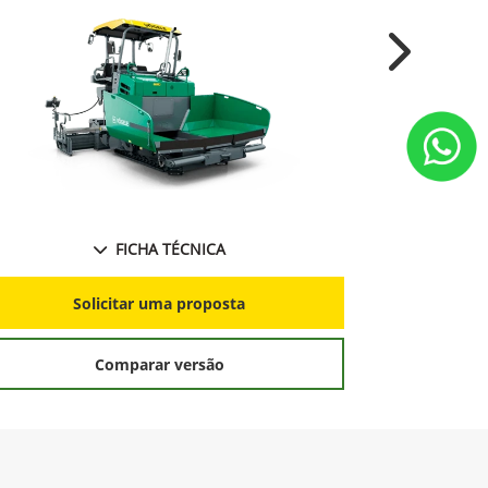
Next
FICHA TÉCNICA
S
Solicitar uma proposta
Comparar versão