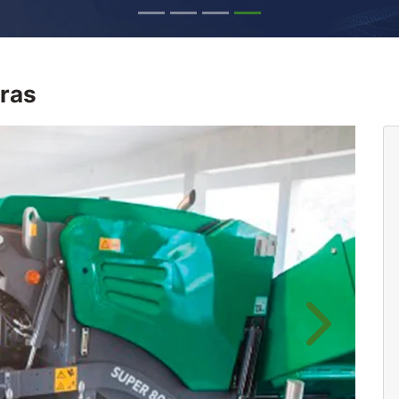
concordo em
concessionár
En
ras
Próximo