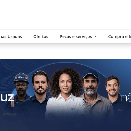
nas Usadas
Ofertas
Peças e serviços
Compra e 
SOL
Preferência de
.components.carousel.texts.control_pre
Whatsap
Email
Li e aceito a