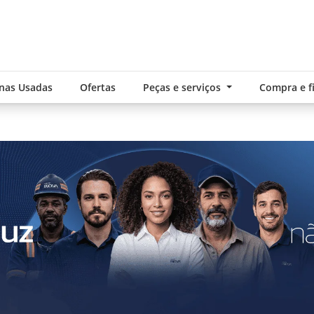
nas Usadas
Ofertas
Peças e serviços
Compra e 
.components.carousel.texts.control_pre