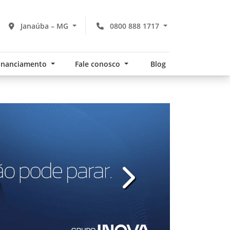
Janaúba – MG
0800 888 1717
financiamento
Fale conosco
Blog
v
templates.template-01.com