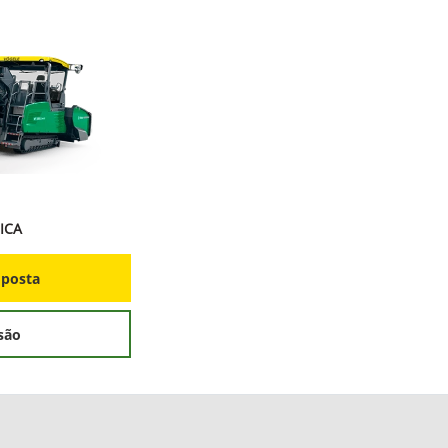
ICA
oposta
são