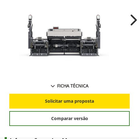
Ne
FICHA TÉCNICA
Solicitar uma proposta
Comparar versão