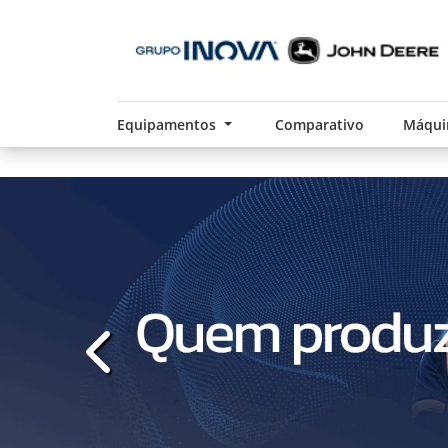
Equipamentos
Comparativo
Máqui
templates.template-01.components.carousel.t