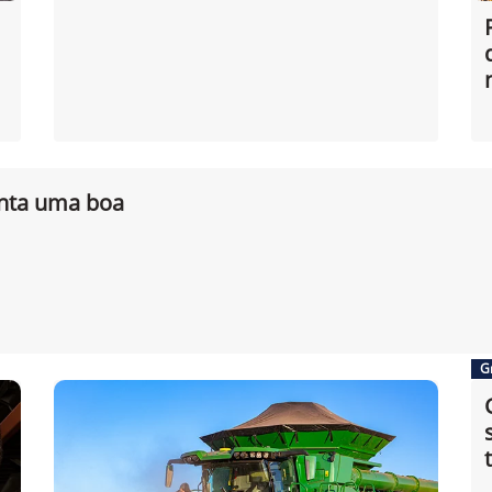
nta uma boa
G