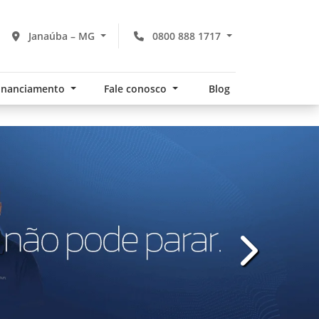
Janaúba – MG
0800 888 1717
financiamento
Fale conosco
Blog
templates.te