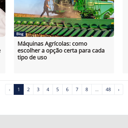
Blog
Máquinas Agrícolas: como
e
escolher a opção certa para cada
tipo de uso
‹
1
2
3
4
5
6
7
8
...
48
›