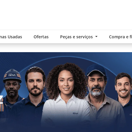
nas Usadas
Ofertas
Peças e serviços
Compra e 
exts.control_prev