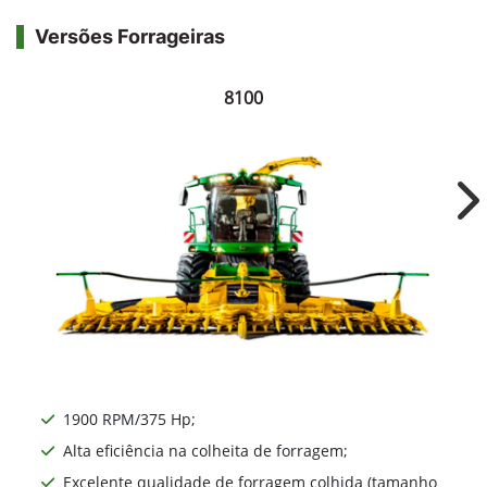
Versões Forrageiras
8100
Ne
1900 RPM/375 Hp;
Alta eficiência na colheita de forragem;
Excelente qualidade de forragem colhida (tamanho