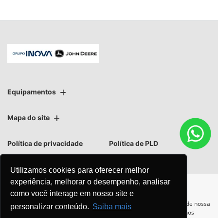
Equipamentos
Mapa do site
Política de privacidade
Política de PLD
Utilizamos cookies para oferecer melhor
experiência, melhorar o desempenho, analisar
como você interage em nosso site e
No trânsito, enxergar o outro
Para otimizar sua experiência durante a navegação, fazemos uso de nossa
personalizar conteúdo.
Saiba mais
política de cookies e para proteger seus dados pessoais respeitamos
salva vidas.