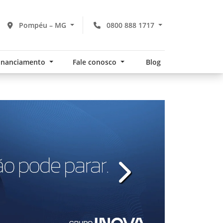
Pompéu – MG
0800 888 1717
financiamento
Fale conosco
Blog
v
templates.template-01.com