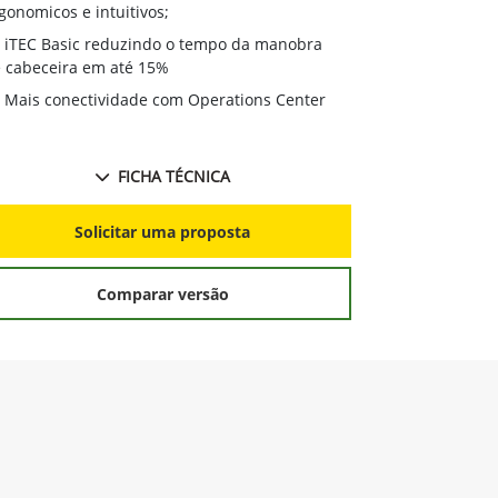
ergonomicos e
gonomicos e intuitivos;
iTEC Basic
iTEC Basic reduzindo o tempo da manobra
de cabeceira
 cabeceira em até 15%
Mais conec
Mais conectividade com Operations Center
FICHA TÉCNICA
S
Solicitar uma proposta
Comparar versão