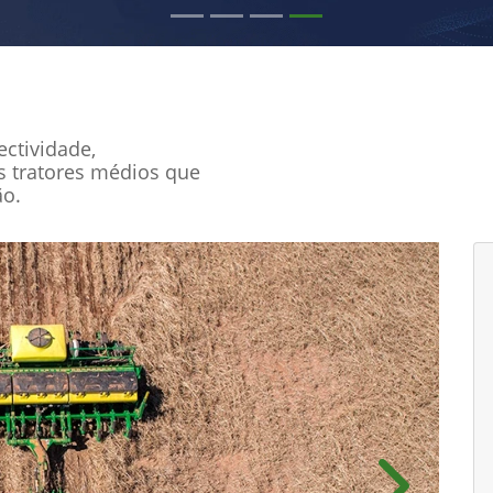
ctividade,
s tratores médios que
ão.