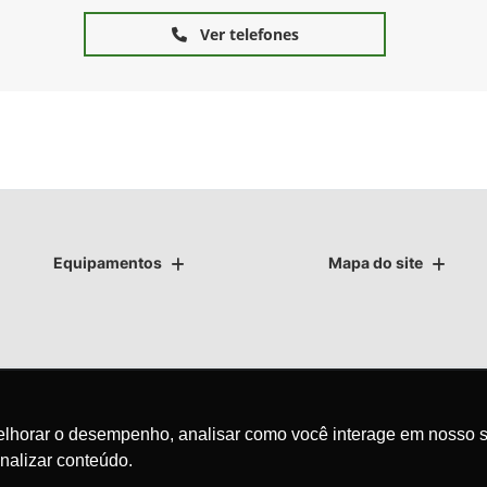
Ver telefones
Equipamentos
Mapa do site
as.
melhorar o desempenho, analisar como você interage em nosso s
nalizar conteúdo.
avegação, fazemos uso de nossa política de cookies e para proteger
olítica de privacidade
. Ao seguir com a navegação e visita você