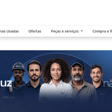
nas Usadas
Ofertas
Peças e serviços
Compra e 
.components.carousel.texts.control_pre