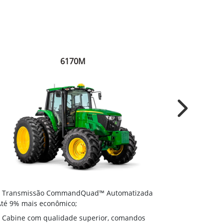
6170M
Next
Transmiss
Transmissão CommandQuad™ Automatizada
- Até 9% mais
Até 9% mais econômico;
Cabine com
Cabine com qualidade superior, comandos