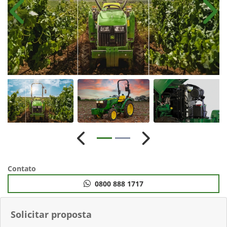
Anterior
Próx
Anterior
Próximo
Contato
0800 888 1717
Solicitar proposta