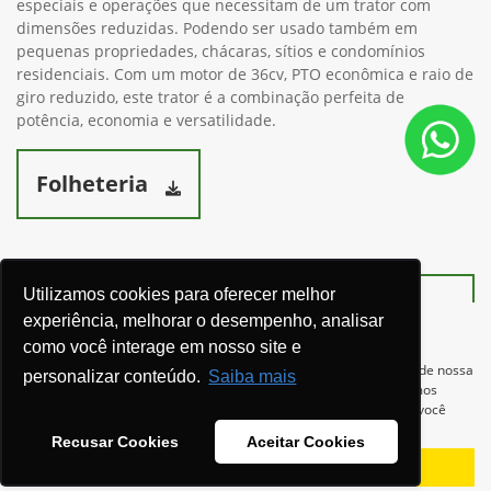
especiais e operações que necessitam de um trator com
dimensões reduzidas. Podendo ser usado também em
pequenas propriedades, chácaras, sítios e condomínios
residenciais. Com um motor de 36cv, PTO econômica e raio de
giro reduzido, este trator é a combinação perfeita de
potência, economia e versatilidade.
Folheteria
Utilizamos cookies para oferecer melhor
Ver telefones
experiência, melhorar o desempenho, analisar
como você interage em nosso site e
Para otimizar sua experiência durante a navegação, fazemos uso de nossa
personalizar conteúdo.
Saiba mais
política de cookies e para proteger seus dados pessoais respeitamos
nossa
política de privacidade
. Ao seguir com a navegação e visita você
concorda com nossas políticas.
Recusar Cookies
Aceitar Cookies
Aceitar
Recusar
Equipamentos