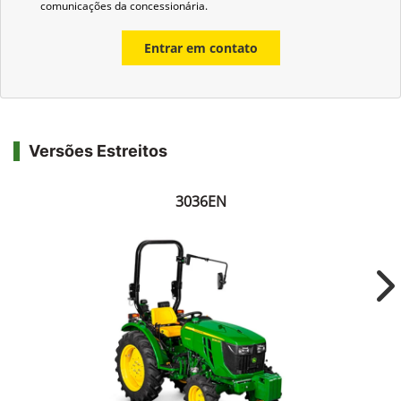
comunicações da concessionária.
Entrar em contato
Versões Estreitos
3036EN
Ne