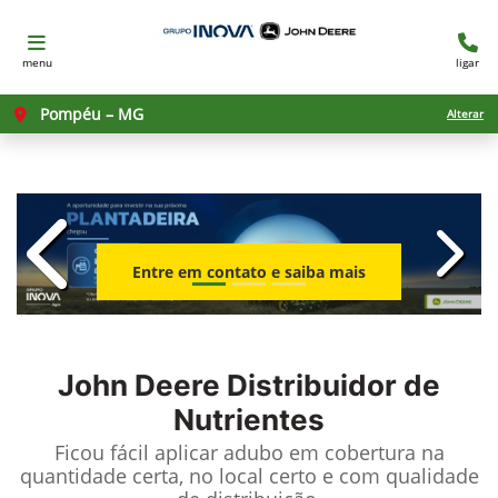
menu
ligar
Pompéu – MG
Alterar
templates.template-01.components.c
templ
Entre em contato e saiba mais
John Deere
Distribuidor de
Nutrientes
Ficou fácil aplicar adubo em cobertura na
quantidade certa, no local certo e com qualidade