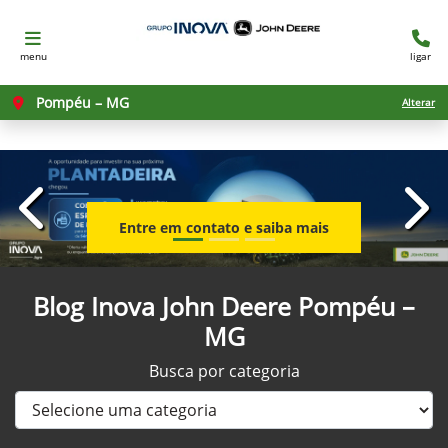
menu
ligar
Pompéu – MG
Alterar
templates.template-01.components.carousel.texts.con
temp
Entre em contato e saiba mais
Blog Inova John Deere Pompéu –
MG
Busca por categoria