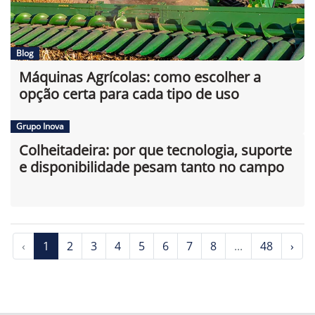
Blog
Máquinas Agrícolas: como escolher a
opção certa para cada tipo de uso
Grupo Inova
Colheitadeira: por que tecnologia, suporte
e disponibilidade pesam tanto no campo
‹
1
2
3
4
5
6
7
8
...
48
›