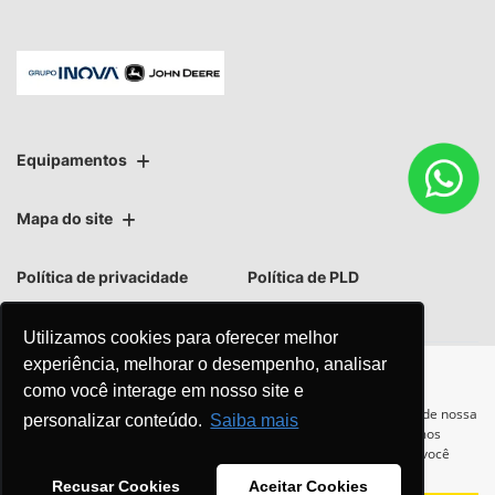
Equipamentos
Mapa do site
Política de privacidade
Política de PLD
Utilizamos cookies para oferecer melhor
experiência, melhorar o desempenho, analisar
como você interage em nosso site e
No trânsito, enxergar o outro
Para otimizar sua experiência durante a navegação, fazemos uso de nossa
personalizar conteúdo.
Saiba mais
política de cookies e para proteger seus dados pessoais respeitamos
salva vidas.
nossa
política de privacidade
. Ao seguir com a navegação e visita você
concorda com nossas políticas.
Recusar Cookies
Aceitar Cookies