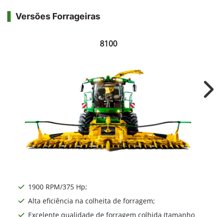
Versões Forrageiras
8100
Ne
1900 RPM/375 Hp;
Alta eficiência na colheita de forragem;
Excelente qualidade de forragem colhida (tamanho